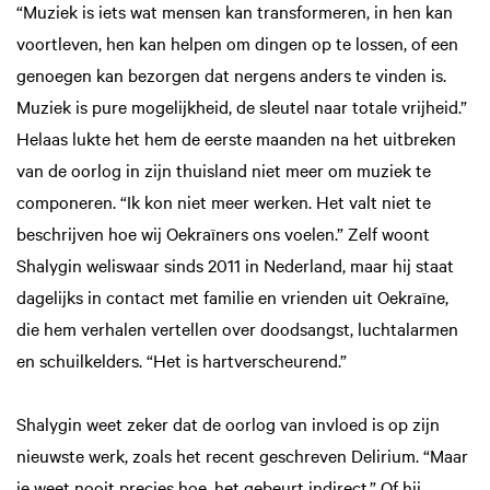
“Muziek is iets wat mensen kan transformeren, in hen kan
voortleven, hen kan helpen om dingen op te lossen, of een
genoegen kan bezorgen dat nergens anders te vinden is.
Muziek is pure mogelijkheid, de sleutel naar totale vrijheid.”
Helaas lukte het hem de eerste maanden na het uitbreken
van de oorlog in zijn thuisland niet meer om muziek te
componeren. “Ik kon niet meer werken. Het valt niet te
beschrijven hoe wij Oekraïners ons voelen.” Zelf woont
Shalygin weliswaar sinds 2011 in Nederland, maar hij staat
dagelijks in contact met familie en vrienden uit Oekraïne,
die hem verhalen vertellen over doodsangst, luchtalarmen
en schuilkelders. “Het is hartverscheurend.”
Shalygin weet zeker dat de oorlog van invloed is op zijn
nieuwste werk, zoals het recent geschreven Delirium. “Maar
je weet nooit precies hoe, het gebeurt indirect.” Of hij