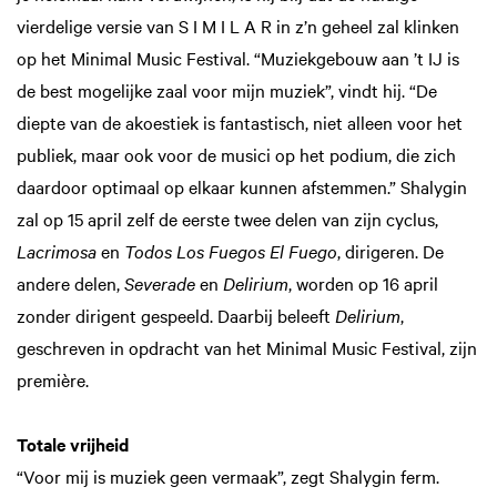
vierdelige versie van S I M I L A R in z’n geheel zal klinken
op het Minimal Music Festival. “Muziekgebouw aan ’t IJ is
de best mogelijke zaal voor mijn muziek”, vindt hij. “De
diepte van de akoestiek is fantastisch, niet alleen voor het
publiek, maar ook voor de musici op het podium, die zich
daardoor optimaal op elkaar kunnen afstemmen.” Shalygin
zal op 15 april zelf de eerste twee delen van zijn cyclus,
Lacrimosa
en
Todos Los Fuegos El Fuego
, dirigeren. De
andere delen,
Severade
en
Delirium
, worden op 16 april
zonder dirigent gespeeld. Daarbij beleeft
Delirium
,
geschreven in opdracht van het Minimal Music Festival, zijn
première.
Totale vrijheid
“Voor mij is muziek geen vermaak”, zegt Shalygin ferm.