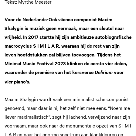
Tekst: Myrthe Meester
Voor de Nederlands-Oekraïense componist Maxim
Shalygin is muziek geen vermaak, maar een sleutel naar
vrijheid. In 2017 startte hij zijn ambitieuze autobiografische
macrocyclus S I M I L A R, waaraan hij de rest van zijn
leven hoofdstukken zal blijven toevoegen. Tijdens het
Minimal Music Festival 2023 klinken de eerste vier delen,
waaronder de première van het kersverse
voor
Delirium
vier piano’s.
Maxim Shalygin wordt vaak een minimalistische componist
genoemd, maar daar is hij het zelf niet mee eens. “Noem me
liever maximalistisch”, zegt hij lachend, verwijzend naar zijn
voornaam, maar ook naar de monumentale opzet van S I M I
L A R en naar het enorme spectrum aan klankkleuren en