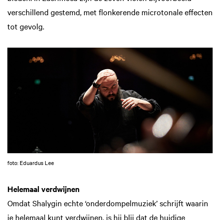
verschillend gestemd, met flonkerende microtonale effecten
tot gevolg.
foto: Eduardus Lee
Helemaal verdwijnen
Omdat Shalygin echte ‘onderdompelmuziek’ schrijft waarin
je helemaal kunt verdwijnen, is hij blij dat de huidige