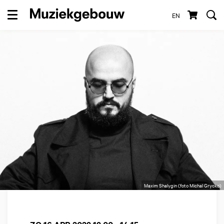
EN
Menu
Maxim Shalygin (foto Michal Grycko)