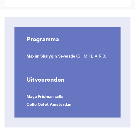
Programma
Maxim Shalygin
Severade (S I M I L A R 3)
Uitvoerenden
Maya Fridman
cello
Cello Octet Amsterdam