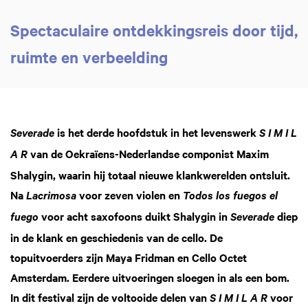
Spectaculaire ontdekkingsreis door tijd,
ruimte en verbeelding
is het derde hoofdstuk in het levenswerk
Severade
S I M I L
van de Oekraïens-Nederlandse componist Maxim
A R
Shalygin, waarin hij totaal nieuwe klankwerelden ontsluit.
Na
voor zeven violen en
Lacrimosa
Todos los fuegos el
voor acht saxofoons duikt Shalygin in
diep
fuego
Severade
in de klank en geschiedenis van de cello. De
topuitvoerders zijn Maya Fridman en Cello Octet
Amsterdam. Eerdere uitvoeringen sloegen in als een bom.
In dit festival zijn de voltooide delen van
voor
S I M I L A R