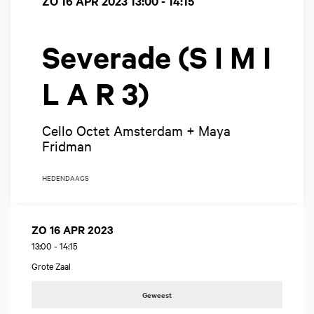
ZO 16 APR 2023
13:00 - 14:15
Severade (S I M I
L A R 3)
Cello Octet Amsterdam + Maya
Fridman
HEDENDAAGS
ZO 16 APR 2023
13:00
-
14:15
Grote Zaal
Geweest