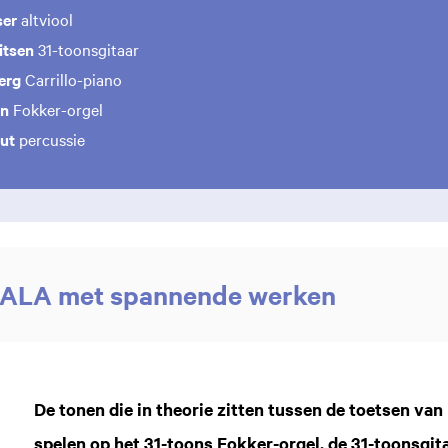
ser
altviool
itsen
31-toonsgitaar
erg
Carrillo-piano
en
Fokker-orgel
ut
percussie
CALA met spannende werken
De tonen die in theorie zitten tussen de toetsen van 
spelen op het 31-toons Fokker-orgel, de 31-toonsgitaa