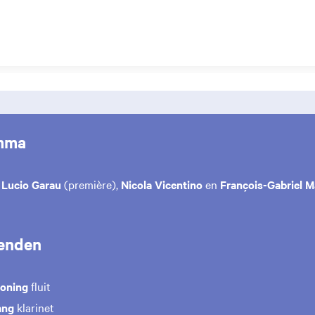
mma
n
Lucio Garau
(première),
Nicola Vicentino
en
François-Gabriel 
enden
oning
fluit
ang
klarinet