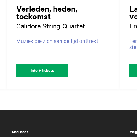
Verleden, heden,
L
toekomst
v
Calidore String Quartet
Er
Muziek die zich aan de tijd onttrekt
Een
st
Info + tickets
Snel naar
Volg