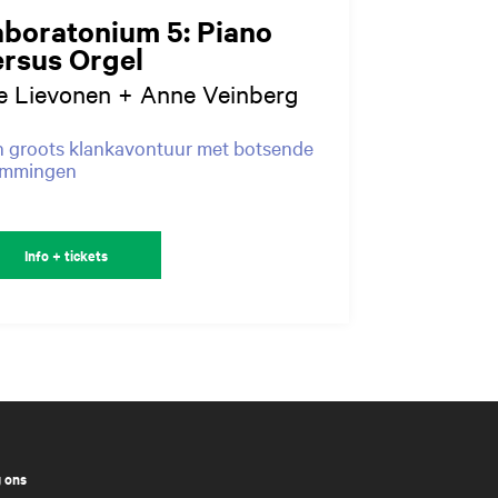
aboratonium 5: Piano
ersus Orgel
e Lievonen + Anne Veinberg
 groots klankavontuur met botsende
emmingen
Info + tickets
 ons