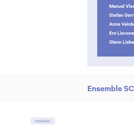
Manuel Vis
Stefan Gerr
Anne Veinb
Ere Lievon
Glenn Lieba
Ensemble S
PREMIÈRE