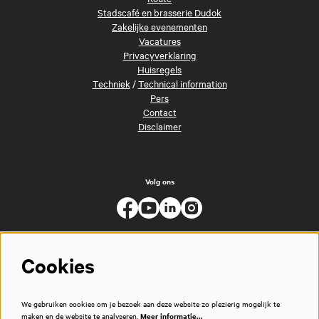
Stadscafé en brasserie Dudok
Zakelijke evenementen
Vacatures
Privacyverklaring
Huisregels
Techniek
/
Technical information
Pers
Contact
Disclaimer
Volg ons
Cookies
We gebruiken cookies om je bezoek aan deze website zo plezierig mogelijk te
maken en de website te analyseren.
Meer informatie…