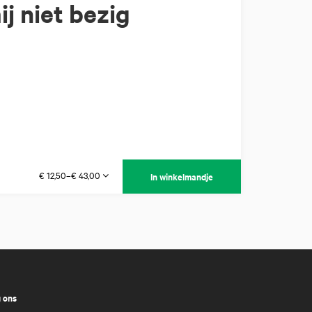
j niet bezig
€ 12,50–€ 43,00
In winkelmandje
 ons