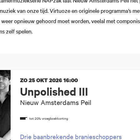
amermuziekserie NAPzak laat Nieuw Amsterdams Peil het p
uziek van onze tijd. Virtuoze en originele programma’s me
f weer opnieuw gehoord moet worden, veelal met componist
s zelf spelen.
ZO 25 OKT 2026
16:00
Unpolished III
Nieuw Amsterdams Peil
Drie baanbrekende branieschoppers