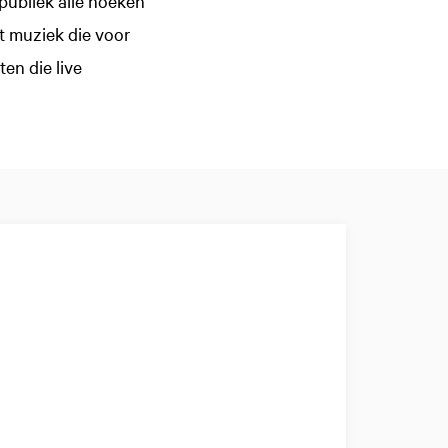
ubliek alle hoeken
t muziek die voor
en die live