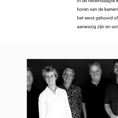
In de hedendaagse k
horen van de kamerm
het eerst gehoord o
aanwezig zijn en som