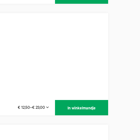
€ 12,50–€ 23,00
In winkelmandje