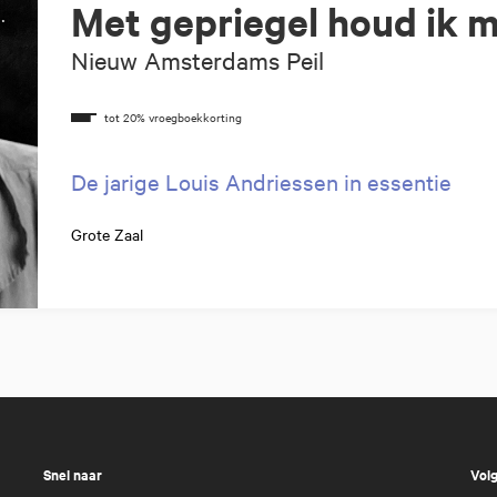
Met gepriegel houd ik mi
Nieuw Amsterdams Peil
De jarige Louis Andriessen in essentie
Grote Zaal
Snel naar
Volg