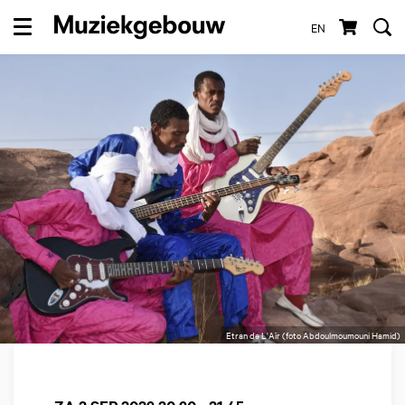
EN
Menu
Etran de L'Aïr (foto Abdoulmoumouni Hamid)