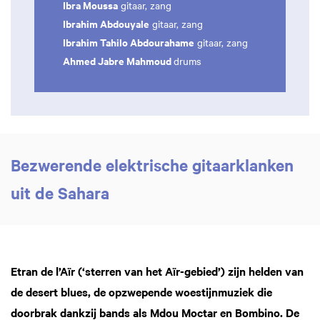
Ibra Moussa
gitaar, zang
Ibrahim Abdouyale
gitaar, zang
Ibrahim Tahilo Abdourahame
gitaar, zang
Ahmed Jabre Mahmoud
drums
Bezwerende elektrische gitaarklanken
uit de Sahara
Etran de l’Aïr (‘sterren van het Aïr-gebied’) zijn helden van
de desert blues, de opzwepende woestijnmuziek die
doorbrak dankzij bands als Mdou Moctar en Bombino. De