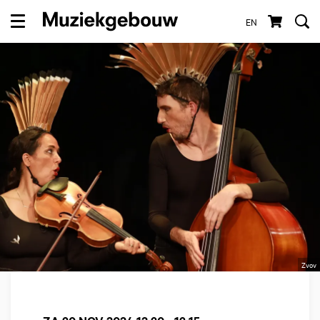
EN
Menu
Zvov