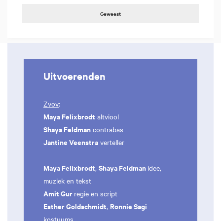
Geweest
Uitvoerenden
Zvov
:
Maya Felixbrodt
altviool
Shaya Feldman
contrabas
Jantine Veenstra
verteller
Maya Felixbrodt
Shaya Feldman
,
idee,
muziek en tekst
Amit Gur
regie en script
Esther Goldschmidt
Ronnie Sagi
,
kostuums