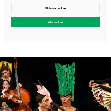
Minimale cookies
Alle cookies
Overslaan