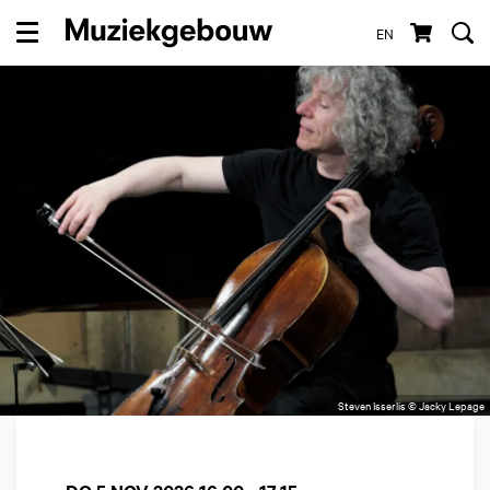
EN
Menu
Steven Isserlis © Jacky Lepage