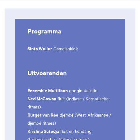
Programma
Sinta Wullur
Gamelanklok
Uitvoerenden
Ensemble Multifoon
gonginstallatie
Ned McGowan
fluit (Indiase / Karnatische
ritmes)
Rutger van Ree
djembé (West-Afrikaanse /
djembé ritmes)
Krishna Sutedja
fluit en kendang
(Indonesische / Balinese ritmes)