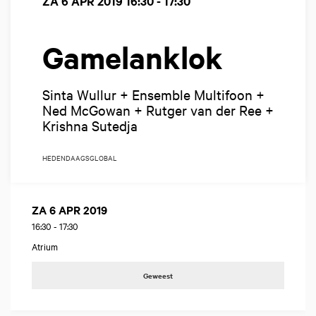
ZA 6 APR 2019
16:30 - 17:30
Gamelanklok
Sinta Wullur + Ensemble Multifoon +
Ned McGowan + Rutger van der Ree +
Krishna Sutedja
HEDENDAAGS
GLOBAL
ZA 6 APR 2019
16:30
-
17:30
Atrium
Geweest