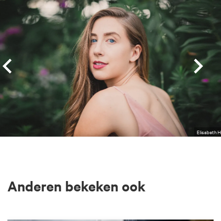
Elisabeth 
Anderen bekeken ook
Overslaan