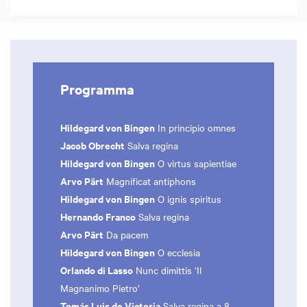
Programma
Hildegard von Bingen
In principio omnes
Jacob Obrecht
Salva regina
Hildegard von Bingen
O virtus sapientiae
Arvo Pärt
Magnificat antiphons
Hildegard von Bingen
O ignis spiritus
Hernando Franco
Salva regina
Arvo Pärt
Da pacem
Hildegard von Bingen
O ecclesia
Orlando di Lasso
Nunc dimittis ‘Il
Magnanimo Pietro’
Tomás Luis de Victoria
Salva regina a 8