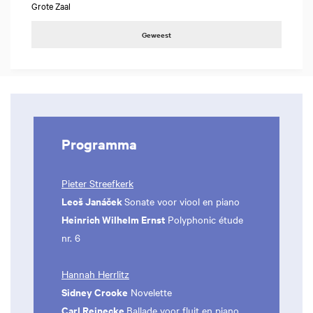
Grote Zaal
Geweest
Programma
Pieter Streefkerk
Leoš Janáček
Sonate voor viool en piano
Heinrich Wilhelm Ernst
Polyphonic étude
nr. 6
Hannah Herrlitz
Sidney Crooke
Novelette
Carl Reinecke
Ballade voor fluit en piano