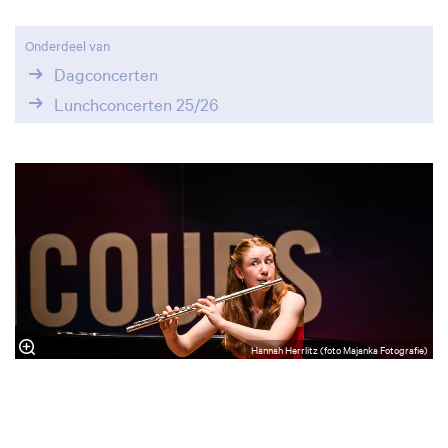
Onderdeel van
Dagconcerten
Lunchconcerten 25/26
Hannah Herrlitz (foto Majanka Fotografie)