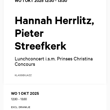
WO 1 OKT 2025
12:30 - 13:30
Hannah Herrlitz,
Pieter
Streefkerk
Lunchconcert i.s.m. Prinses Christina
Concours
KLASSIEK
JAZZ
WO 1 OKT 2025
12:30
-
13:30
EXCL. DRANKJE