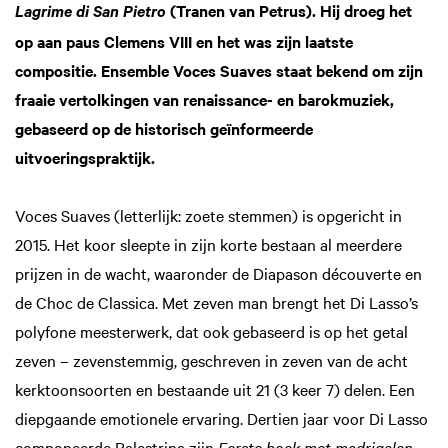
(Tranen van Petrus). Hij droeg het
Lagrime di San Pietro
op aan paus Clemens VIII en het was zijn laatste
compositie. Ensemble Voces Suaves staat bekend om zijn
fraaie vertolkingen van renaissance- en barokmuziek,
gebaseerd op de historisch geïnformeerde
uitvoeringspraktijk.
Voces Suaves (letterlijk: zoete stemmen) is opgericht in
2015. Het koor sleepte in zijn korte bestaan al meerdere
prijzen in de wacht, waaronder de Diapason découverte en
de Choc de Classica. Met zeven man brengt het Di Lasso’s
polyfone meesterwerk, dat ook gebaseerd is op het getal
zeven – zevenstemmig, geschreven in zeven van de acht
kerktoonsoorten en bestaande uit 21 (3 keer 7) delen. Een
diepgaande emotionele ervaring. Dertien jaar voor Di Lasso
componeerde Palestrina zijn
Eerste boek met madrigalen
.