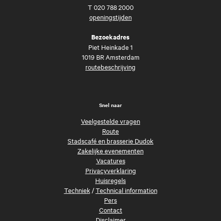
T
020 788 2000
openingstijden
Bezoekadres
Piet Heinkade 1
1019 BR Amsterdam
routebeschrijving
Snel naar
Veelgestelde vragen
Route
Stadscafé en brasserie Dudok
Zakelijke evenementen
Vacatures
Privacyverklaring
Huisregels
Techniek
/
Technical information
Pers
Contact
Disclaimer