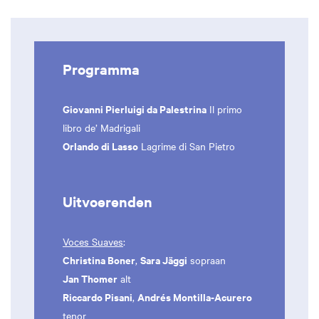
Programma
Giovanni Pierluigi da Palestrina
Il primo
libro de’ Madrigali
Orlando di Lasso
Lagrime di San Pietro
Uitvoerenden
Voces Suaves
:
Christina Boner
Sara Jäggi
,
sopraan
Jan Thomer
alt
Riccardo Pisani
Andrés Montilla-Acurero
,
tenor