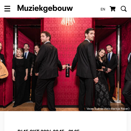
EN
Menu
Voces Suaves (foto Markus Räber)