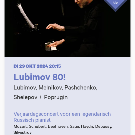
DI 29 OKT 2024
20:15
Lubimov 80!
Lubimov, Melnikov, Pashchenko,
Shelepov + Poprugin
Verjaardagsconcert voor een legendarisch
Russisch pianist
Mozart, Schubert, Beethoven, Satie, Haydn, Debussy,
Silvestrov