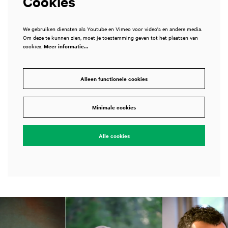
Cookies
We gebruiken diensten als Youtube en Vimeo voor video's en andere media.
Om deze te kunnen zien, moet je toestemming geven tot het plaatsen van
cookies.
Meer informatie…
Alleen functionele cookies
Minimale cookies
Alle cookies
Overslaan