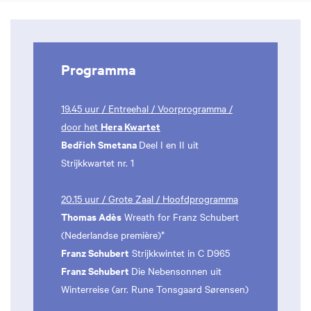
Programma
19.45 uur / Entreehal / Voorprogramma /
Hera Kwartet
door het
Bedřich Smetana
Deel I en II uit
Strijkkwartet nr. 1
20.15 uur / Grote Zaal / Hoofdprogramma
Thomas Adès
Wreath for Franz Schubert
(Nederlandse première)*
Franz Schubert
Strijkkwintet in C D965
Franz Schubert
Die Nebensonnen uit
Winterreise (arr. Rune Tonsgaard Sørensen)