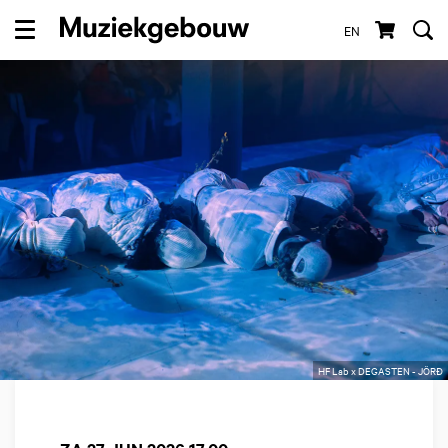
EN
Menu
HF Lab x DEGASTEN - JÖRĐ