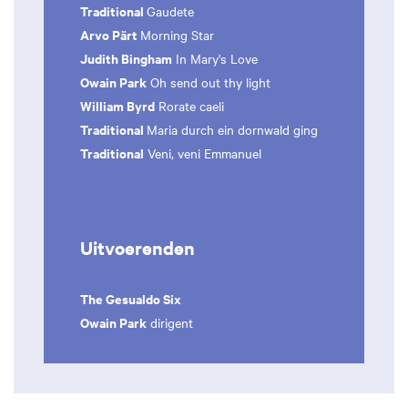
Traditional
Gaudete
Arvo Pärt
Morning Star
Judith Bingham
In Mary's Love
Owain Park
Oh send out thy light
William Byrd
Rorate caeli
Traditional
Maria durch ein dornwald ging
Traditional
Veni, veni Emmanuel
Uitvoerenden
The Gesualdo Six
Owain Park
dirigent