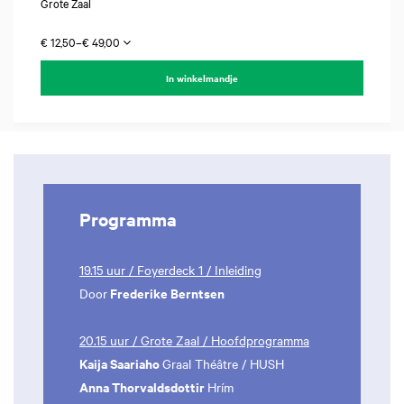
Grote Zaal
€ 12,50–€ 49,00
In winkelmandje
Programma
19.15 uur / Foyerdeck 1 / Inleiding
Frederike Berntsen
Door
20.15 uur / Grote Zaal / Hoofdprogramma
Kaija Saariaho
Graal Théâtre / HUSH
Anna Thorvaldsdottir
Hrím