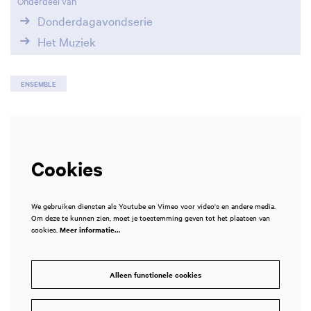
Onderdeel van
Donderdagavondserie
Het Muziek
ENSEMBLE
Cookies
We gebruiken diensten als Youtube en Vimeo voor video's en andere media.
Om deze te kunnen zien, moet je toestemming geven tot het plaatsen van
cookies.
Meer informatie…
Alleen functionele cookies
zoomen