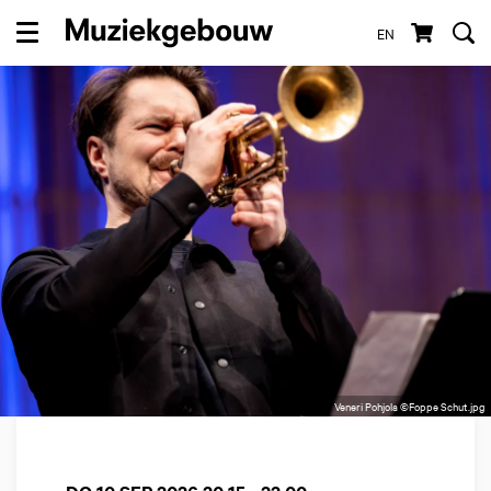
EN
Menu
Veneri Pohjola ©Foppe Schut.jpg