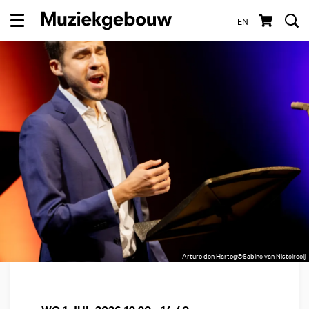
EN
Menu
Arturo den Hartog©Sabine van Nistelrooij