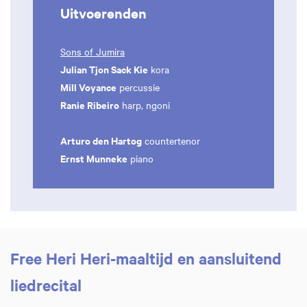
Uitvoerenden
Sons of Jumira
Julian Tjon Sack Kie
kora
Mill Voyance
percussie
Ranie Ribeiro
harp, ngoni
Arturo den Hartog
countertenor
Ernst Munneke
piano
Free Heri Heri-maaltijd en aansluitend
liedrecital