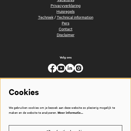
Privacyverklaring
Huisregels
Techniek
/
Technical information
Pers
Contact
Disclaimer
Volg ons
Cookies
We gebruiken cookies om je bezoek aan deze website zo plezierig mogelijk te
maken en de website te analyseren.
Meer informatie…