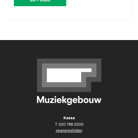
Info + tickets
Kassa
T
020 788 2000
openingstijden