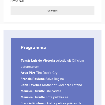
Grote Zaal
Geweest
Programma
Tomás Luis de Victoria
selectie uit Officium
defunctorum
Arvo Pärt
The Deer’s Cry
Francis Poulenc
Salve Regina
John Tavener
Mother of God here I stand
Maurice Duruflé
Ubi caritas
Maurice Duruflé
Tota pulchra es
Francis Poulenc
Quatre petites prières de