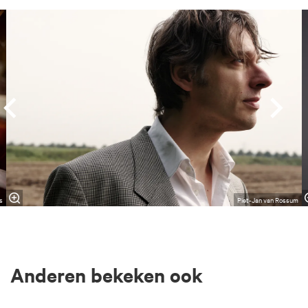
Overslaan
s
Piet-Jan van Rossum
Anderen bekeken ook