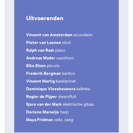
Uitvoerenden
Vincent van Amsterdam
accordeon
Pieter van Loenen
viool
Ralph van Raat
piano
Andreas Mader
saxofoon
Elke Elsen
piccolo
Frederik Bergman
bariton
Vincent Martig
basklarinet
Dominique Vleeshouwers
kalimba
Rogier de Pijper
dwarsfluit
Sjors van der Mark
elektrische gitaar
Doriene Marselje
harp
Maya Fridman
cello, zang