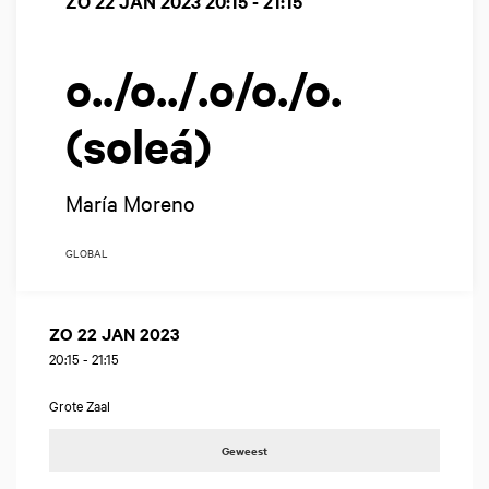
ZO 22 JAN 2023
20:15 - 21:15
o../o../.o/o./o.
(soleá)
María Moreno
GLOBAL
ZO 22 JAN 2023
20:15
-
21:15
Grote Zaal
Geweest