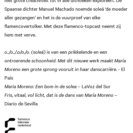
met grote creativiteit tot in alle uithoeken exploreert. De
Spaanse dichter Manuel Machado noemde soleá ‘de moeder
aller gezangen’ en het is de vuurproef van elke
flamencovertolker. Met deze flamenco-topcast neemt zij
hem met verve.
o../o../.o/o./o. (soleá) is van een prikkelende en een
ontroerende schoonheid. Met dit nieuwe werk maakt María
Moreno een grote sprong vooruit in haar danscarrière.
- El
País
María Moreno: Een bom in de solea
– LaVoz del Sur
Fris, vitaal, vol licht, dat is de dans van María Moreno
–
Diario de Sevilla