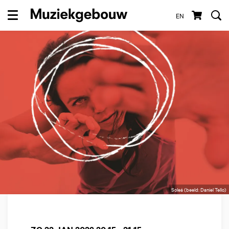
EN
Menu
Soleá (beeld: Daniel Tello)