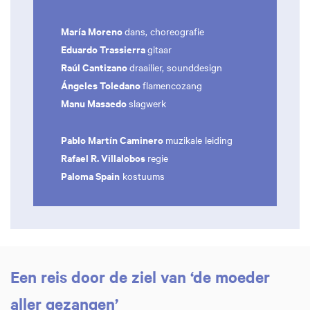
María Moreno
dans, choreografie
Eduardo Trassierra
gitaar
Raúl Cantizano
draailier, sounddesign
Ángeles Toledano
flamencozang
Manu Masaedo
slagwerk
Pablo Martín Caminero
muzikale leiding
Rafael R. Villalobos
regie
Paloma Spain
kostuums
Een reis door de ziel van ‘de moeder
aller gezangen’