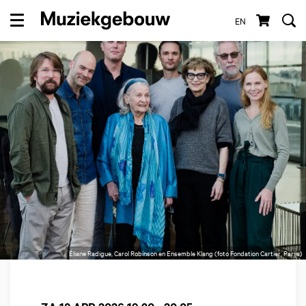
EN
Menu
Éliane Radigue, Carol Robinson en Ensemble Klang (foto Fondation Cartier, Parijs)