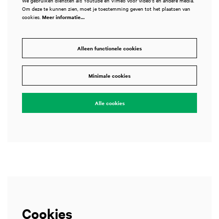
We gebruiken diensten als Youtube en Vimeo voor video's en andere media.
Om deze te kunnen zien, moet je toestemming geven tot het plaatsen van
cookies.
Meer informatie…
Alleen functionele cookies
men
Inzoomen
Minimale cookies
Alle cookies
Cookies