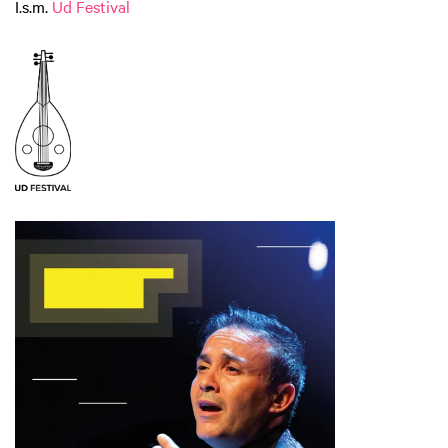
I.s.m.
Ud Festival
Inzoomen