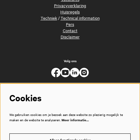
Privacyverklaring
Huisregels
Techniek
/
Technical information
Pers
Contact
Disclaimer
Volg ons
Cookies
We gebruiken cookies om je bezoek aan deze website zo plezierig mogelijk te
maken en de website te analyseren.
Meer informatie…
Alleen functionele cookies