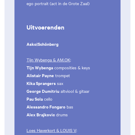
ego portrait (act in de Grote Zaal)
Uitvoerenden
Asko|Schönberg
Tijn Wybenga & AM.OK
:
Tijn Wybenga
composities & keys
Alistair Payne
trompet
Kika Sprangers
sax
George Dumitriu
altviool & gitaar
Pau Sola
cello
Alessandro Fongaro
bas
Alex Brajkovic
drums
Loes Haverkort & LOUIS V
: