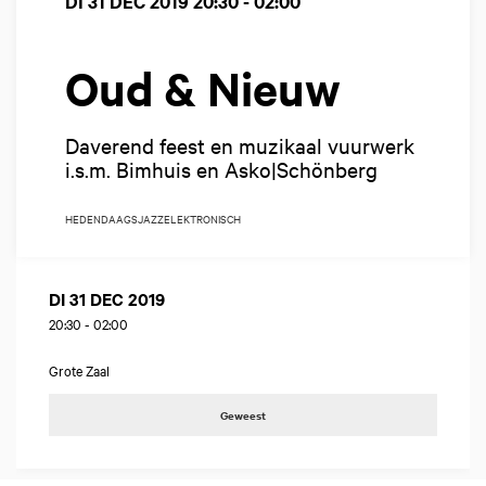
DI 31 DEC 2019
20:30 - 02:00
Oud & Nieuw
Daverend feest en muzikaal vuurwerk
i.s.m. Bimhuis en Asko|Schönberg
HEDENDAAGS
JAZZ
ELEKTRONISCH
DI 31 DEC 2019
20:30
-
02:00
Grote Zaal
Geweest