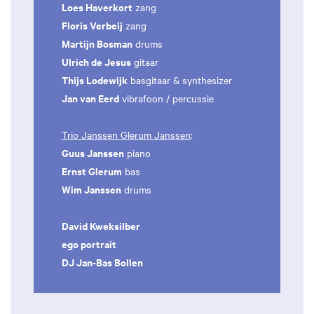
Loes Haverkort
zang
Floris Verbeij
zang
Martijn Bosman
drums
Ulrich de Jesus
gitaar
Thijs Lodewijk
basgitaar & synthesizer
Jan van Eerd
vibrafoon / percussie
Trio Janssen Glerum Janssen
:
Guus Janssen
piano
Ernst Glerum
bas
Wim Janssen
drums
David Kweksilber
ego portrait
DJ Jan-Bas Bollen