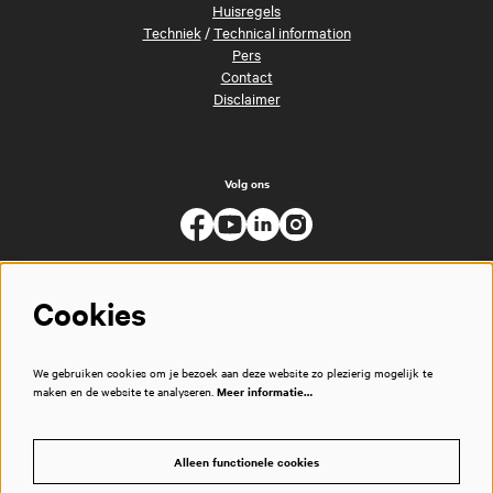
Huisregels
Techniek
/
Technical information
Pers
Contact
Disclaimer
Volg ons
Cookies
We gebruiken cookies om je bezoek aan deze website zo plezierig mogelijk te
maken en de website te analyseren.
Meer informatie…
Alleen functionele cookies