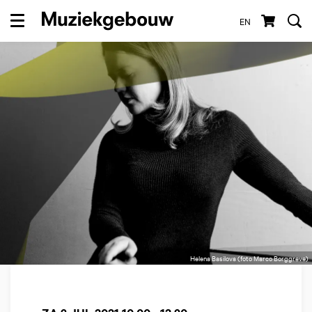
EN
Menu
Helena Basilova (foto Marco Borggreve)