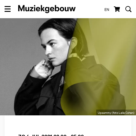
EN
Menu
Upsammy (foto Laila Cohen)