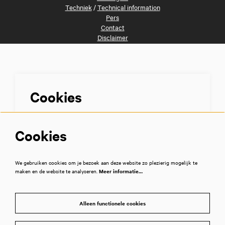
Techniek
/
Technical information
Pers
Contact
Disclaimer
Volg ons
Cookies
We gebruiken diensten als Youtube en Vimeo voor video's en andere
Cookies
media. Om deze te kunnen zien, moet je toestemming geven tot het
plaatsen van cookies.
Meer informatie…
We gebruiken cookies om je bezoek aan deze website zo plezierig mogelijk te
maken en de website te analyseren.
Meer informatie…
Alleen functionele cookies
Minimale cookies
Alleen functionele cookies