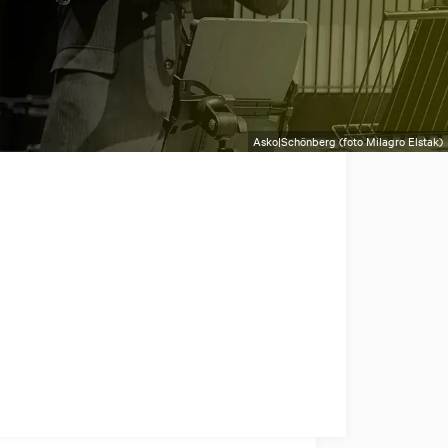
Asko|Schönberg (foto Milagro Elstak)