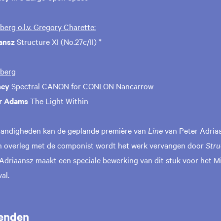
erg o.l.v. Gregory Charette:
ansz
Structure XI (No.27c/II) *
berg
ney
Spectral CANON for CONLON Nancarrow
er Adams
The Light Within
tandigheden kan de geplande première van
Line
van Peter Adria
n overleg met de componist wordt het werk vervangen door
Stru
 Adriaansz maakt een speciale bewerking van dit stuk voor het M
al.
enden