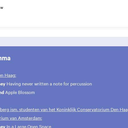
uw
mma
en Haag:
ney
Having never written a note for percussion
nd
Apple Blossom
erg ism. studenten van het Koninklijk Conservatorium Den Haa
rium van Amsterdam:
ney
In a Large Open Space