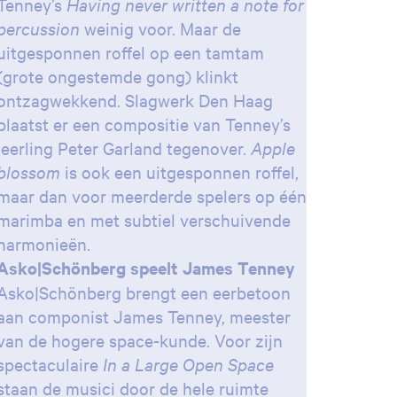
Tenney’s
Having never written a note for
percussion
weinig voor. Maar de
uitgesponnen roffel op een tamtam
(grote ongestemde gong) klinkt
ontzagwekkend. Slagwerk Den Haag
plaatst er een compositie van Tenney’s
leerling Peter Garland tegenover.
Apple
blossom
is ook een uitgesponnen roffel,
maar dan voor meerderde spelers op één
marimba en met subtiel verschuivende
harmonieën.
Asko|Schönberg speelt James Tenney
Asko|Schönberg brengt een eerbetoon
aan componist James Tenney, meester
van de hogere space-kunde. Voor zijn
spectaculaire
In a Large Open Space
staan de musici door de hele ruimte