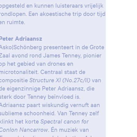
opgesteld en kunnen luisteraars vrijelijk
rondlopen. Een akoestische trip door tijd
en ruimte.
Peter Adriaansz
Asko|Schönberg presenteert in de Grote
Zaal avond rond James Tenney, pionier
op het gebied van drones en
microtonaliteit. Centraal staat de
compositie
Structure XI (No.27c/II)
van
de eigenzinnige Peter Adriaansz, die
sterk door Tenney beïnvloed is.
Adriaansz paart wiskundig vernuft aan
sublieme schoonheid. Van Tenney zelf
Inzoomen
klinkt het korte
Spectral canon for
Conlon Nancarrow
. Én muziek van