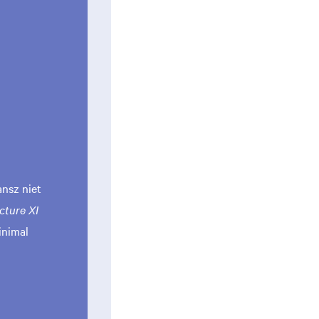
ansz niet
cture XI
inimal