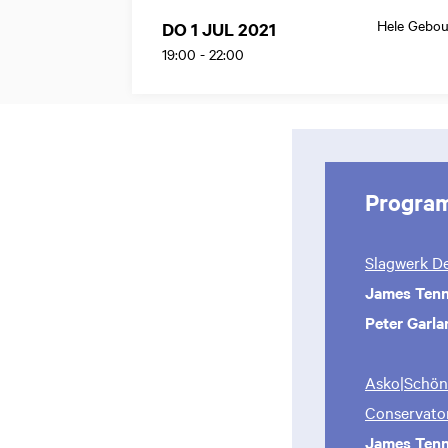
Hele Gebo
DO 1 JUL 2021
19:00
-
22:00
Progra
Slagwerk D
James Ten
Peter Garla
Asko|Schönb
Conservato
James Ten