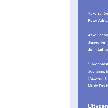
Asko|Schönb
Peter Adria
Asko|Schön
James Ten
John Luth
* Door oms
doorgaan. I
(No.27c/II)
.
Music Festiv
Uitvoer