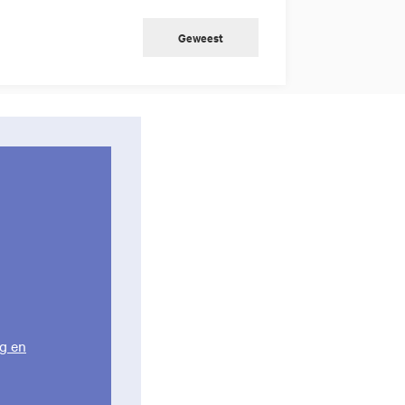
Geweest
g en