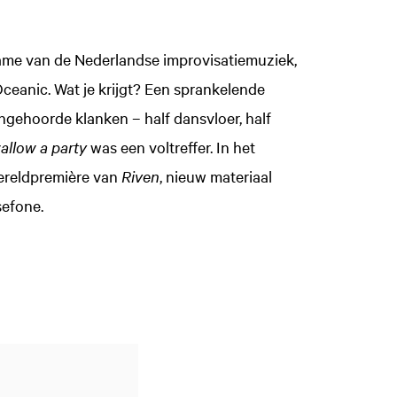
dame van de Nederlandse improvisatiemuziek,
ceanic. Wat je krijgt? Een sprankelende
ngehoorde klanken – half dansvloer, half
allow a party
was een voltreffer. In het
ereldpremière van
Riven
, nieuw materiaal
efone.
Inzoomen