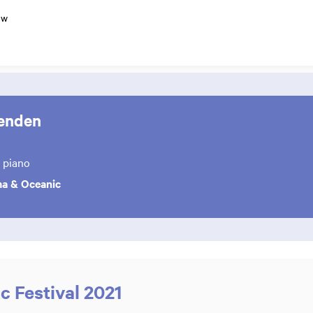
uw
enden
h
piano
ma & Oceanic
c Festival 2021