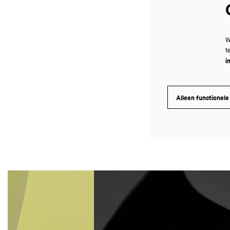
W
t
i
Alleen functionele
Overslaan