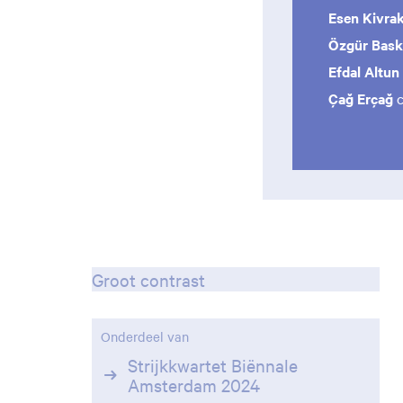
Esen Kivra
Özgür Bas
Efdal Altun
Çağ Erçağ
c
Groot contrast
Onderdeel van
Strijkkwartet Biënnale
Amsterdam 2024