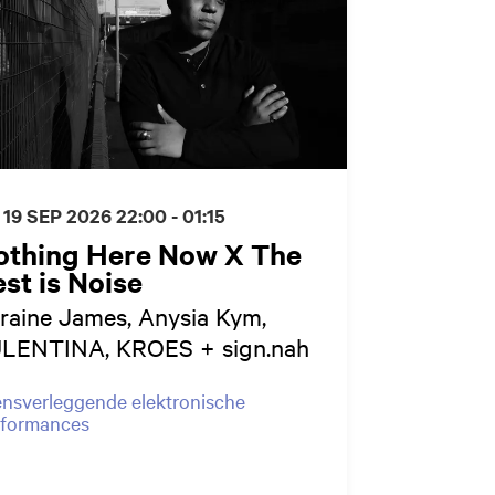
 19 SEP 2026
22:00 - 01:15
othing Here Now X The
st is Noise
raine James, Anysia Kym,
LENTINA, KROES + sign.nah
nsverleggende elektronische
rformances