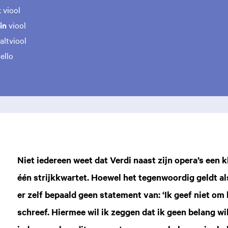
k
viool
kin
viool
altviool
ello
Niet iedereen weet dat Verdi naast zijn opera’s een
één strijkkwartet. Hoewel het tegenwoordig geldt al
er zelf bepaald geen statement van: ‘Ik geef niet om h
schreef. Hiermee wil ik zeggen dat ik geen belang wil