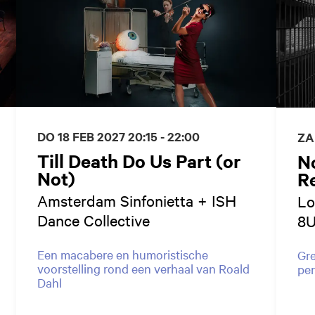
DO 18 FEB 2027
20:15 - 22:00
ZA
Till Death Do Us Part (or
N
Not)
Re
Amsterdam Sinfonietta + ISH
Lo
Dance Collective
8U
Een macabere en humoristische
Gre
voorstelling rond een verhaal van Roald
pe
Dahl