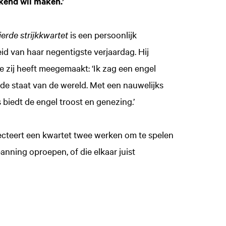
kend wil maken.’
ierde strijkkwartet
is een persoonlijk
d van haar negentigste verjaardag. Hij
Inzoomen
ie zij heeft meegemaakt: ‘Ik zag een engel
j de staat van de wereld. Met een nauwelijks
 biedt de engel troost en genezing.’
lecteert een kwartet twee werken om te spelen
anning oproepen, of die elkaar juist