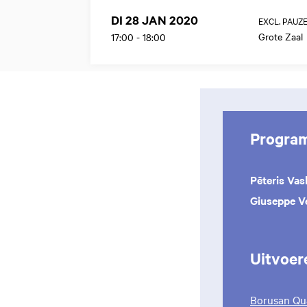
DI 28 JAN 2020
EXCL. PAUZ
Grote Zaal
17:00
-
18:00
Progra
Pēteris Vas
Giuseppe V
Uitvoer
Borusan Qua