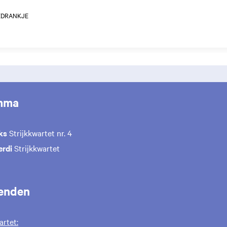
EDRANKJE
mma
ks
Strijkkwartet nr. 4
erdi
Strijkkwartet
enden
rtet: