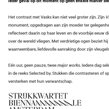
ieder geval op dit moment op geen enkele manier be
Het contrast met Vasks kan niet veel groter zijn. Zijn
V
monument, opgedragen aan zijn moeder ter gelegenhei
reflecteert daarin op haar leven en de voorbije eeuw d
over de wereld vliegen. Met verdrietige ogen beziet hi
waarneembare, liefdevolle aanraking door zijn vleugels
Eén uur, geen pauze, twee
major works
. Iedere dag se
in de reeks Selected by. Stukken die contrasteren of sp
versterken met hun verwantschap.