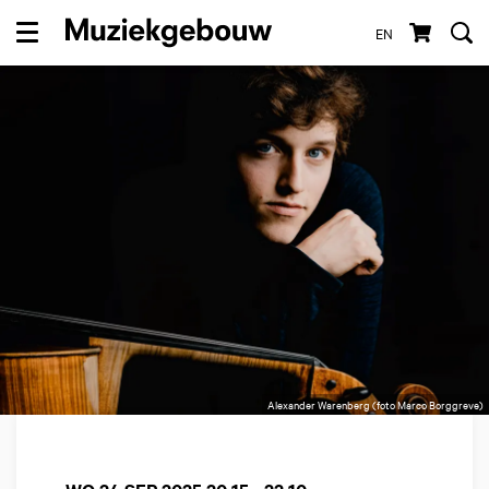
EN
Menu
Alexander Warenberg (foto Marco Borggreve)