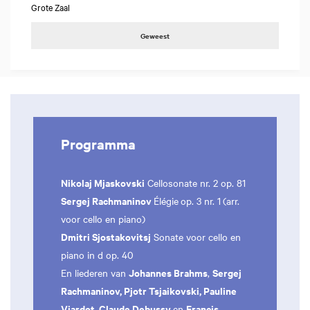
Grote Zaal
Geweest
Programma
Nikolaj Mjaskovski
Cellosonate nr. 2 op. 81
Sergej Rachmaninov
Élégie
op. 3 nr. 1
(arr.
voor cello en piano)
Dmitri Sjostakovitsj
Sonate voor cello en
piano in d op. 40
Johannes Brahms
Sergej
En liederen van
,
Rachmaninov, Pjotr Tsjaikovski, Pauline
Viardot, Claude Debussy
Francis
en