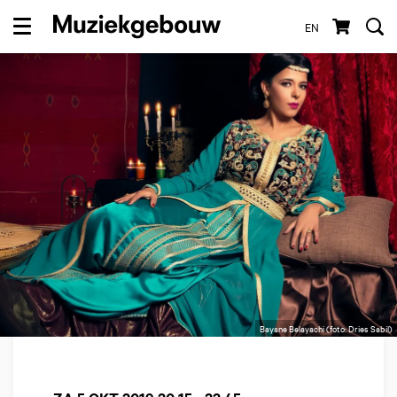
EN
Menu
Bayane Belayachi (foto: Dries Sabil)