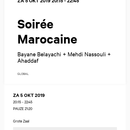
ZA 5 OKT 2019
20:15 - 22:45
Soirée
Marocaine
Bayane Belayachi + Mehdi Nassouli +
Ahaddaf
GLOBAL
ZA 5 OKT 2019
20:15
-
22:45
PAUZE 21:20
Grote Zaal