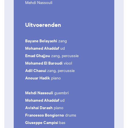
Mehdi Nassouli
Uitvoerenden
Bayane Belayachi
zang
Mohamed Ahaddaf
ud
Emad Ghajjou
zang, percussie
Mohamed El Baroudi
viool
Adil Chaoui
zang, percussie
Anouar Hadik
piano
Mehdi Nassouli
guembri
Mohamed Ahaddaf
ud
Avishai Darash
piano
Francesco Bongiorno
drums
Giuseppe Campisi
bas