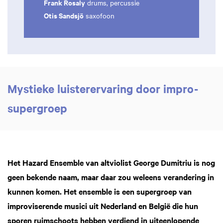
Frank Rosaly
drums, percussie
Otis Sandsjö
saxofoon
Mystieke luisterervaring door impro-
supergroep
Het Hazard Ensemble van altviolist George Dumitriu is nog
geen bekende naam, maar daar zou weleens verandering in
kunnen komen. Het ensemble is een supergroep van
improviserende musici uit Nederland en België die hun
sporen ruimschoots hebben verdiend in uiteenlopende