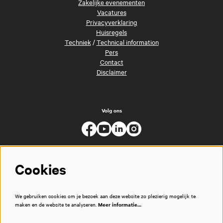
Zakelijke evenementen
Vacatures
Privacyverklaring
Huisregels
Techniek
/
Technical information
Pers
Contact
Disclaimer
Volg ons
Cookies
We gebruiken cookies om je bezoek aan deze website zo plezierig mogelijk te
maken en de website te analyseren.
Meer informatie…