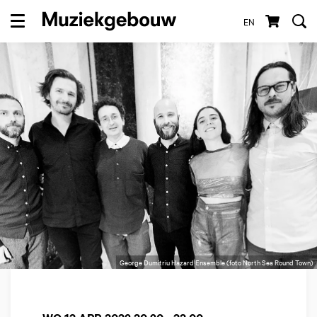
EN
Menu
George Dumitriu Hazard Ensemble (foto North Sea Round Town)