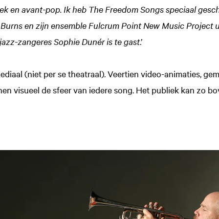
iek en avant-pop. Ik heb The Freedom Songs speciaal gesc
 Burns en zijn ensemble Fulcrum Point New Music Project u
azz-zangeres Sophie Dunér is te gast
.’
mediaal (niet per se theatraal). Veertien video-animaties, g
en visueel de sfeer van iedere song. Het publiek kan zo b