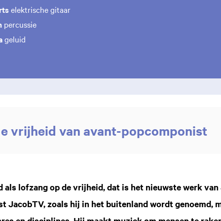
rts
elektrische gitaar
h
percussie
da
geluid
e vrijheid van avant-popcomponist
 als lofzang op de vrijheid, dat is het nieuwste werk van
 JacobTV, zoals hij in het buitenland wordt genoemd, 
res en disciplines. Hij maakt muziek om mensen te rake