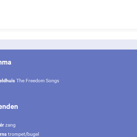
mma
eldhuis
The Freedom Songs
enden
ér
zang
urns
trompet/bugel