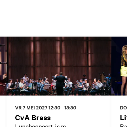
VR 7 MEI 2027
12:30 - 13:30
DO
CvA Brass
Li
Lunchconcert i.s.m.
Ra