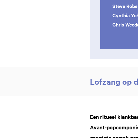
Steve Robe
Cynthia Ye
Chris Wee
Lofzang op d
Een ritueel klankbad
Avant-popcomponist
grootste gemak gen