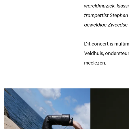
wereldmuziek, klass
trompettist Stephen
geweldige Zweedse j
Dit concert is multi
Veldhuis, ondersteun
meelezen.
Overslaan