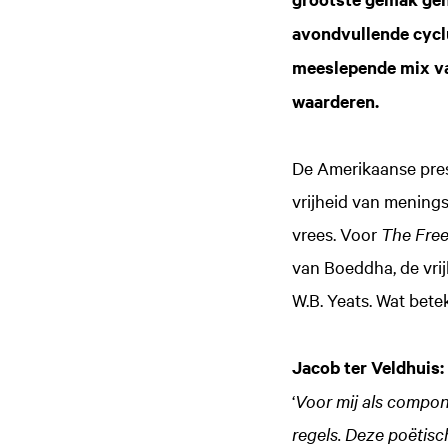
avondvullende cyclu
meeslepende mix va
waarderen.
De Amerikaanse presi
vrijheid van menings
vrees. Voor
The Fre
van Boeddha, de vrij
Inzoomen
Inzoom
W.B. Yeats. Wat betek
Jacob ter Veldhuis:
‘
Voor mij als componi
regels. Deze poëtisc