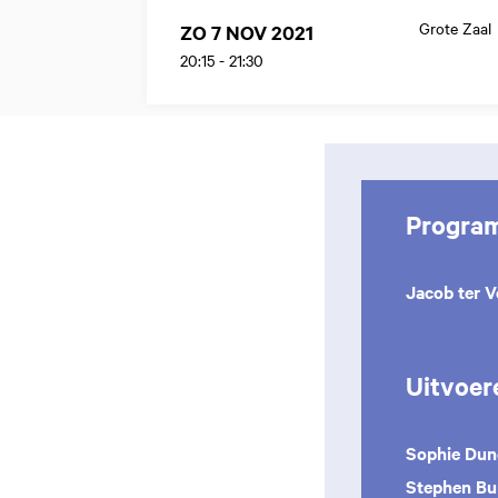
Grote Zaal
ZO 7 NOV 2021
20:15
-
21:30
Progra
Jacob ter V
Uitvoer
Sophie Dun
Stephen B