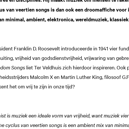
s van veertien songs is dan ook een droomaffiche voor 
n minimal, ambient, elektronica, wereldmuziek, klassiek
dent Franklin D. Roosevelt introduceerde in 1941 vier fun
uiting, vrijheid van godsdienstvrijheid, vrijwaring van gebr
edom Songs
liet Ter Veldhuis zich hierdoor inspireren. Ook p
heidsstrijders Malcolm X en Martin Luther King, filosoof G.F
en
ent het om vrij te zijn in onze tijd?
st is muziek een ideale vorm van vrijheid, want muziek viert
he cyclus van veertien songs is een ambient mix van minimal