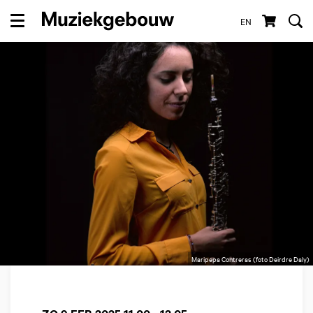
EN
Menu
Maripepa Contreras (foto Deirdre Daly)