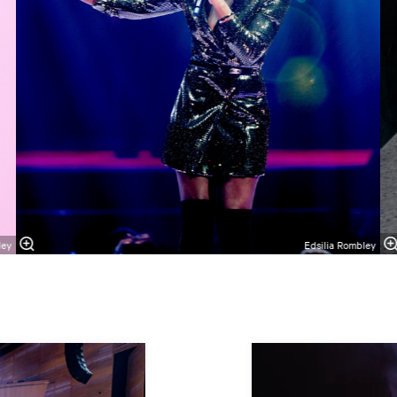
ley
Edsilia Rombley