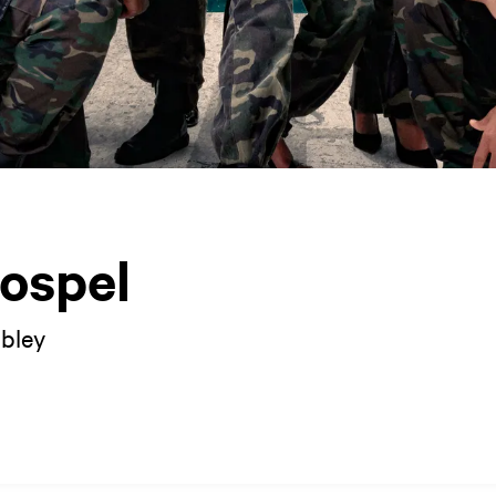
Gospel
mbley