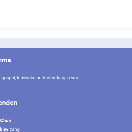
mma
e gospel, klassieke en hedendaagse soul
enden
 Choir
mbley
zang