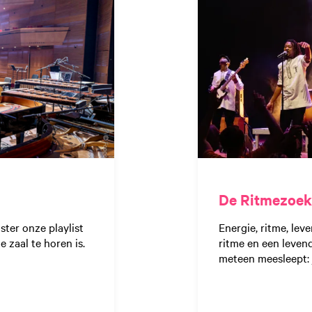
De Ritmezoek
ster onze playlist
Energie, ritme, lev
e zaal te horen is.
ritme en een levend
meteen meesleept: j