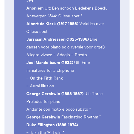
594
Anoniem
Uit: Een schoon Liedekens Boeck,
Antwerpen 1544: O Iesu soet *
Albert de Klerk
(1917-1998)
Variaties over
O Iesu soet
Jurriaan Andriessen (1925-1996)
Drie
dansen voor piano solo (versie voor orgel):
Allegro vivace – Adagio – Presto
Joel Mandelbaum
(1932)
Uit: Four
miniatures for archiphone
– On the Fifth Rank
– Aural Illusion
George Gershwin
(1898-1937)
Uit: Three
Preludes for piano
Andante con moto e poco rubato *
George Gershwin
Fascinating Rhythm *
Duke Ellington
(1899-1974)
– Take the 'A' Train *