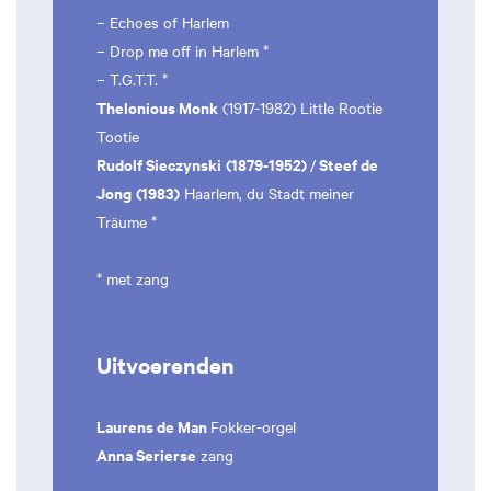
– Echoes of Harlem
– Drop me off in Harlem *
– T.G.T.T. *
Thelonious Monk
(1917-1982) Little Rootie
Tootie
Rudolf Sieczynski
(1879-1952)
Steef de
/
Jong
(1983)
Haarlem, du Stadt meiner
Träume *
* met zang
Uitvoerenden
Laurens de Man
Fokker-orgel
Anna Serierse
zang