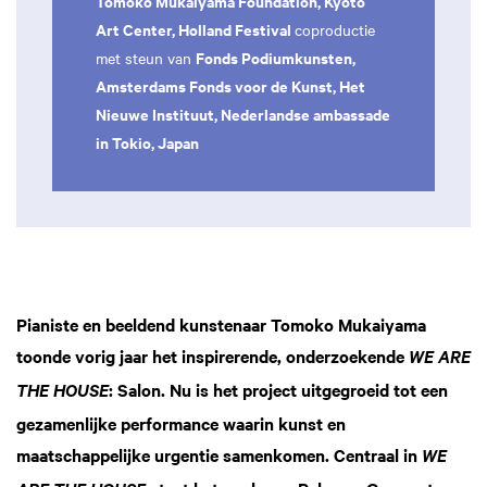
Tomoko Mukaiyama Foundation, Kyoto
Art Center, Holland Festival
coproductie
Fonds Podiumkunsten,
met steun van
Amsterdams Fonds voor de Kunst, Het
Nieuwe Instituut, Nederlandse ambassade
in Tokio, Japan
Pianiste en beeldend kunstenaar Tomoko Mukaiyama
toonde vorig jaar het inspirerende, onderzoekende
WE ARE
: Salon. Nu is het project uitgegroeid tot een
THE HOUSE
gezamenlijke performance waarin kunst en
maatschappelijke urgentie samenkomen. Centraal in
WE