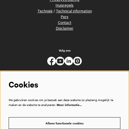
Huisregels
Techniek
/
Technical information
Pers
Contact
Disclaimer
Volg ons
Cookies
We gebruiken cookies om je bezoek aan deze website zo plezierig mogelijk te
maken en de website te analyseren.
Meer informatie…
Alleen functionele cookies