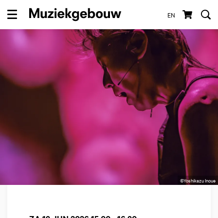
EN
Menu
©Yoshikazu Inoue