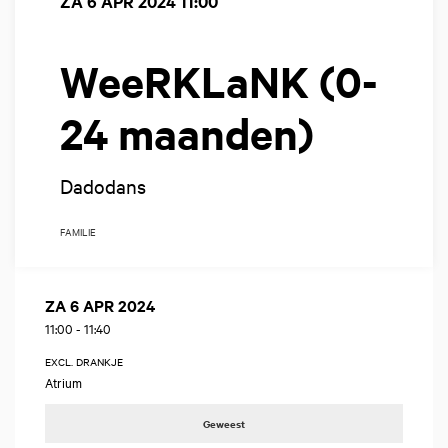
ZA 6 APR 2024
11:00
WeeRKLaNK (0-
24 maanden)
Dadodans
FAMILIE
ZA 6 APR 2024
11:00
-
11:40
EXCL. DRANKJE
Atrium
Geweest