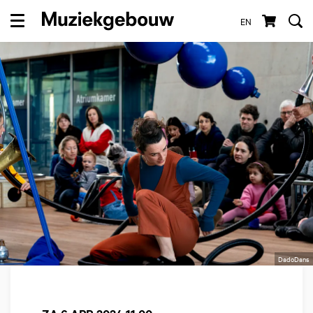
EN
Menu
DadoDans