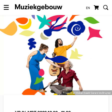
EN
Menu
Frisse Oren Mobiel (beeld Gerard de Bruyne)