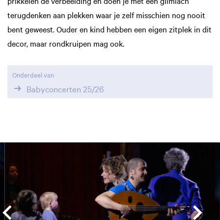
prikkelen de verbeelding en doen je met een glimlach
terugdenken aan plekken waar je zelf misschien nog nooit
bent geweest. Ouder en kind hebben een eigen zitplek in dit
decor, maar rondkruipen mag ook.
Onderdeel van
Babyconcerten 25/26
Overslaan