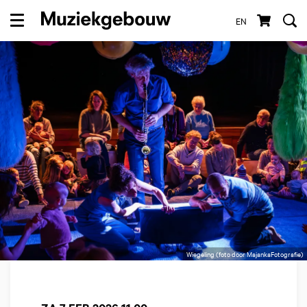
EN
Menu
Wiegeling (foto door MajankaFotografie)