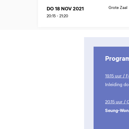
Grote Zaal
DO 18 NOV 2021
20:15
-
21:20
Progra
19.15 uur / 
Inleiding d
20.15 uur /
Seung-Won