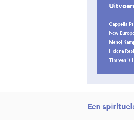
Uitvoer
Cappella Pr
New Europe
Manoj Kam
Helena Ras
Tim van ’t 
Een spiritue