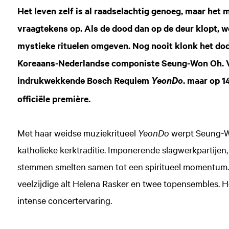
Het leven zelf is al raadselachtig genoeg, maar het
vraagtekens op. Als de dood dan op de deur klopt, w
mystieke rituelen omgeven. Nog nooit klonk het dode
Koreaans-Nederlandse componiste Seung-Won Oh. Vo
indrukwekkende Bosch Requiem
. maar op 1
YeonDo
officiële première.
Met haar weidse muziekritueel
YeonDo
werpt Seung-Wo
katholieke kerktraditie. Imponerende slagwerkpartijen
stemmen smelten samen tot een spiritueel momentum.
veelzijdige alt Helena Rasker en twee topensembles. Het
intense concertervaring.