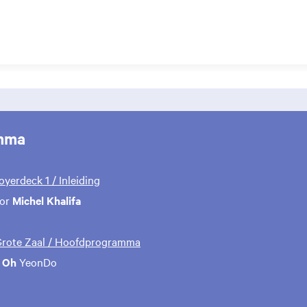
mma
Foyerdeck 1 / Inleiding
oor
Michel Khalifa
 Grote Zaal / Hoofdprogramma
Oh
YeonDo