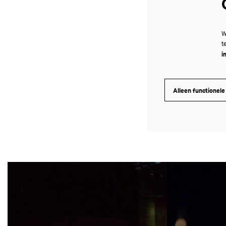
W
t
i
Alleen functionele
Overslaan