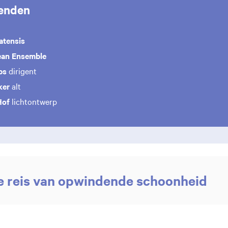
enden
atensis
an Ensemble
ps
dirigent
ker
alt
Hof
lichtontwerp
le reis van opwindende schoonheid