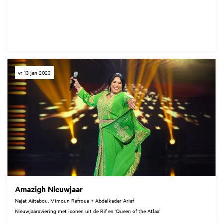
vr 13 jan 2023
Amazigh Nieuwjaar
Najat Aâtabou, Mimoun Rafroua + Abdelkader Ariaf
Nieuwjaarsviering met iconen uit de Rif en ‘Queen of the Atlas’