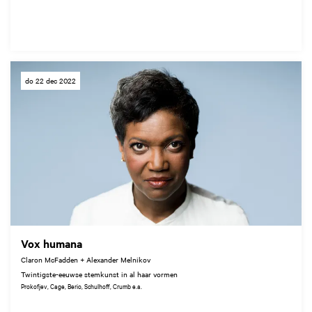
do 22 dec 2022
Vox humana
Claron McFadden + Alexander Melnikov
Twintigste-eeuwse stemkunst in al haar vormen
Prokofjev, Cage, Berio, Schulhoff, Crumb e.a.