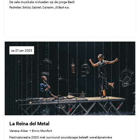
De vele muzikale invloeden op de jonge Bach
Pachelbel, Schütz, Gabrieli, Carissimi, JS Bach e.a.
za 21 jan 2023
La Reina del Metal
Vanesa Aibar + Enric Monfort
Festivalcreatie 2023 met surround soundscape beleeft wereldpremière