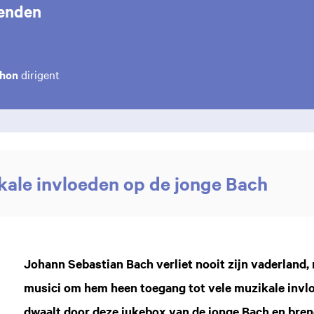
enden
chon
dirigent
kale invloeden op de jonge Bach
Johann Sebastian Bach verliet nooit zijn vaderland
musici om hem heen toegang tot vele muzikale invl
dwaalt door deze jukebox van de jonge Bach en bre