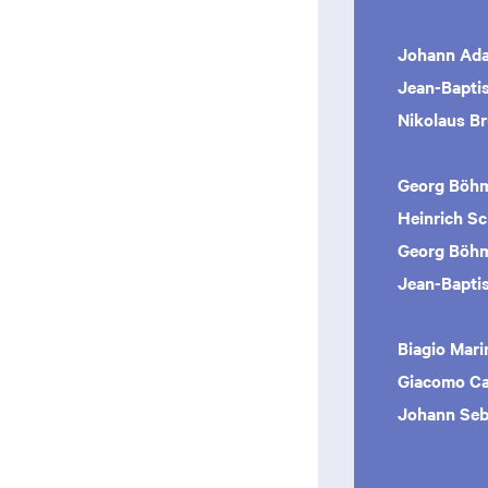
Johann Ad
Jean-Baptis
Nikolaus B
Georg Böh
Heinrich S
Georg Böh
Jean-Baptis
Biagio Mari
Giacomo Ca
Johann Seb