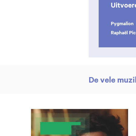
Uitvoer
Pygmalion
Raphaël Pi
De vele muzi