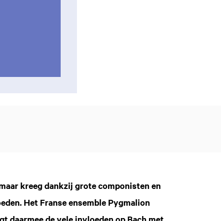
, maar kreeg dankzij grote componisten en
oeden. Het Franse ensemble Pygmalion
ngt daarmee de vele invloeden op Bach met