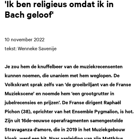
'Ik ben religieus omdat ik in
Bach geloof'
10 november 2022
tekst: Wenneke Savenije
Je zou hem de knuffelbeer van de muziekrecensenten
kunnen noemen, die unaniem met hem weglopen. De
Volkskrant sprak zelfs van ‘de groeibriljant van de Franse
Muziekscene’ en noemde hem ‘een grootgrutter in
jubelrecensies en prijzen’. De Franse dirigent Raphaël
Pichon (38), oprichter van het Ensemble Pygmalion, is hot.
Zijn uit 16de-eeuwse operafragmenten samengestelde
Stravaganza d’amore, die in 2019 in het Muziekgebouw
klonk, werd een hit. Naar aanleiding van zijn Matthäus