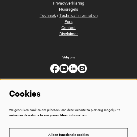
Privacyverklaring
Huisregels
Techniek
/
Technical information
Pers
Contact
Disclaimer
Volg ons
Cookies
We gebruiken cookies om je bezoek aan deze website zo plezierig mogelijk te
maken en de website te analyseren.
Meer informatie…
Alleen functionele cookies