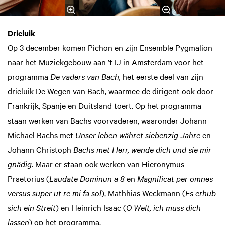
Drieluik
Op 3 december komen Pichon en zijn Ensemble Pygmalion
naar het Muziekgebouw aan ’t IJ in Amsterdam voor het
programma
De vaders van Bach,
het eerste deel van zijn
drieluik De Wegen van Bach, waarmee de dirigent ook door
Frankrijk, Spanje en Duitsland toert. Op het programma
staan werken van Bachs voorvaderen, waaronder Johann
Michael Bachs met
Unser leben währet siebenzig Jahre
en
Johann Christoph
Bachs met Herr, wende dich und sie mir
gnädig
. Maar er staan ook werken van Hieronymus
Praetorius (
Laudate Dominun a 8
en
Magnificat per omnes
versus super ut re mi fa sol
), Mathhias Weckmann (
Es erhub
sich ein Streit
) en Heinrich Isaac (
O Welt, ich muss dich
lassen
) op het programma.