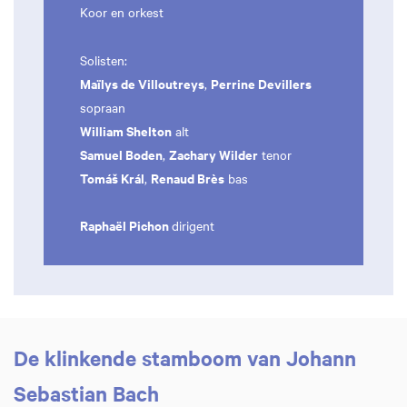
Koor en orkest
Solisten:
Maïlys de Villoutreys
Perrine Devillers
,
sopraan
William Shelton
alt
Samuel Boden
Zachary Wilder
,
tenor
Tomáš Král
Renaud Brès
,
bas
Raphaël Pichon
dirigent
De klinkende stamboom van Johann
Sebastian Bach