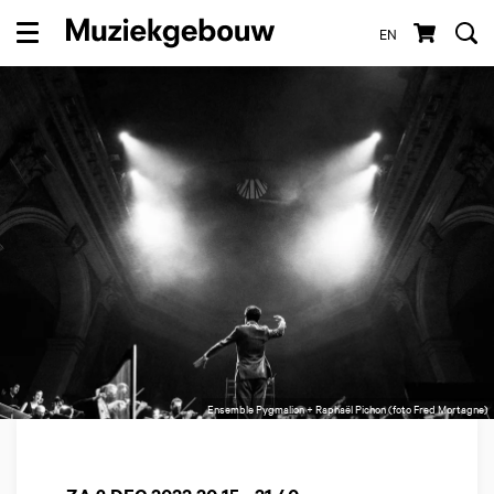
EN
Menu
Ensemble Pygmalion + Raphaël Pichon (foto Fred Mortagne)