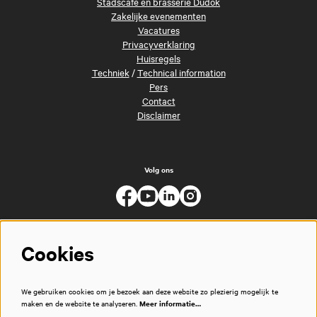
Stadscafé en brasserie Dudok
Zakelijke evenementen
Vacatures
Privacyverklaring
Huisregels
Techniek
/
Technical information
Pers
Contact
Disclaimer
Volg ons
Cookies
We gebruiken cookies om je bezoek aan deze website zo plezierig mogelijk te
maken en de website te analyseren.
Meer informatie…