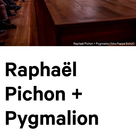
Raphaël Pichon + Pygmalion (foto Foppe Schut)
Raphaël
Pichon +
Pygmalion