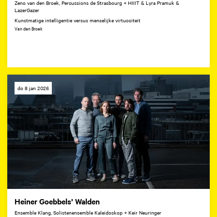
Zeno van den Broek, Percussions de Strasbourg + HIIIT & Lyra Pramuk &
LazerGazer
Kunstmatige intelligentie versus menselijke virtuositeit
Van den Broek
do 8 jan 2026
Heiner Goebbels’ Walden
Ensemble Klang, Solistenensemble Kaleidoskop + Keir Neuringer