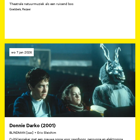
Theatrale natuurmuziek als een ruisend bos
Goebbels, Rezaei
wo 7 jan 2026
Donnie Darko (2001)
BL!NDMAN [sax] + Eric Sleichim
Cultklassieker met een nieuwe score voor saxofoons, percussie en elektronica